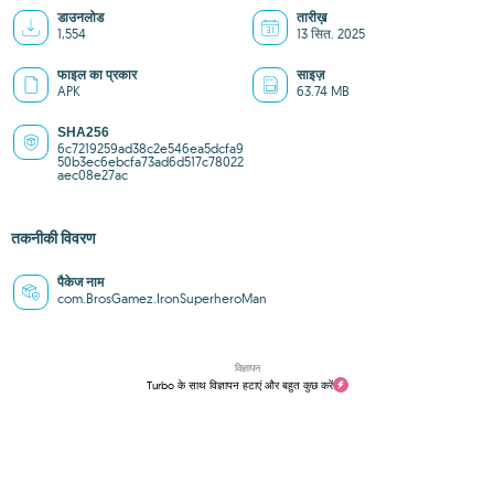
डाउनलोड
तारीख़
1,554
13 सित. 2025
फाइल का प्रकार
साइज़
APK
63.74 MB
SHA256
6c7219259ad38c2e546ea5dcfa9
50b3ec6ebcfa73ad6d517c78022
aec08e27ac
तकनीकी विवरण
पैकेज नाम
com.BrosGamez.IronSuperheroMan
विज्ञापन
Turbo के साथ विज्ञापन हटाएं और बहुत कुछ करें