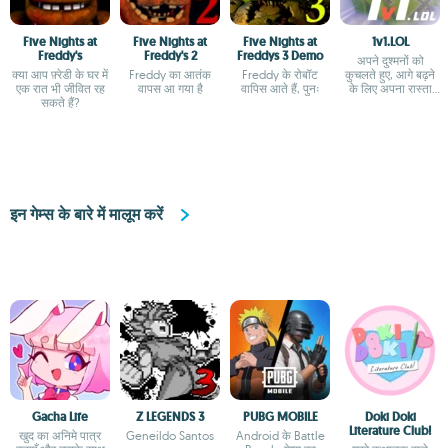
Five Nights at
Five Nights at
Five Nights at
1v1.LOL
Freddy's
Freddy's 2
Freddys 3 Demo
अपने दुश्मनों को
क्या आप फ़्रेडी के घर में
Freddy का आतंक
Freddy के रोबॉट
कुचलते हुए, आगे बढ़ने
एक रात भी जीवित रह
वापस आ गया है
वापिस आते हैं, पुनः
के लिए अपना रास्ता
सकते हैं?
बनाएं
इन गेम्स के बारे में मालूम करें
Gacha Life
Z LEGENDS 3
PUBG MOBILE
Doki Doki
Literature Club!
खुद का अनिमे पात्र
Geneildo Santos
Android के Battle