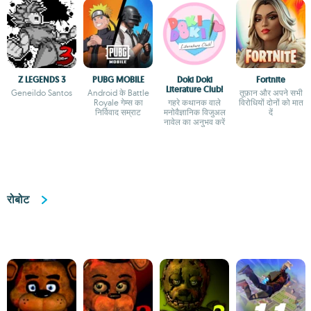
Z LEGENDS 3
PUBG MOBILE
Doki Doki
Fortnite
Literature Club!
Geneildo Santos
Android के Battle
तूफ़ान और अपने सभी
Royale गेम्स का
गहरे कथानक वाले
विरोधियों दोनों को मात
निर्विवाद सम्राट
मनोवैज्ञानिक विजुअल
दें
नावेल का अनुभव करें
रोबोट