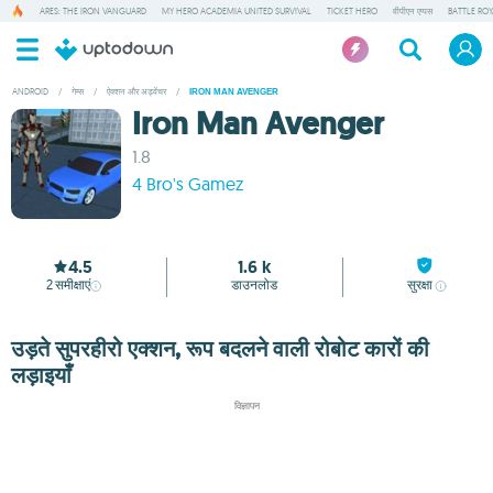
ARES: THE IRON VANGUARD
MY HERO ACADEMIA UNITED SURVIVAL
TICKET HERO
वीपीएन एप्पस
BATTLE RO
ANDROID
/
गेम्स
/
ऐक्शन और अड्वेंचर
/
IRON MAN AVENGER
Iron Man Avenger
1.8
4 Bro's Gamez
4.5
1.6 k
2
समीक्षाएं
डाउनलोड
सुरक्षा
उड़ते सुपरहीरो एक्शन, रूप बदलने वाली रोबोट कारों की
लड़ाइयाँ
विज्ञापन